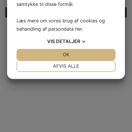
samtykke til disse formål.
Læs mere om vores brug af cookies og
behandling af persondata
her
.
VIS
DETALJER
JA
NEJ
OK
JA
NEJ
NØDVENDIGE
PRÆFERENCER
AFVIS ALLE
JA
NEJ
JA
NEJ
MARKETING
STATISTIK