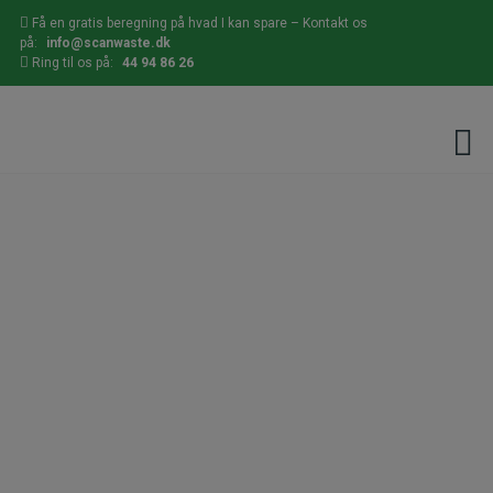
Hop
Få en gratis beregning på hvad I kan spare – Kontakt os
til
på:
info@scanwaste.dk
indholdet
Ring til os på:
44 94 86 26