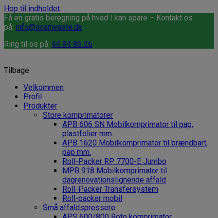
Hop til indholdet
Få en gratis beregning på hvad I kan spare – Kontakt os
på:
info@scanwaste.dk
Ring til os på:
44 94 86 26
Tilbage
Velkommen
Profil
Produkter
Store komprimatorer
APB 606 SN Mobilkomprimator til pap,
plastfolier mm.
APB 1620 Mobilkomprimator til brændbart,
pap mm.
Roll-Packer RP 7700-E Jumbo
MPB 918 Mobilkomprimator til
dagrenovationslignende affald
Roll-Packer Transfersystem
Roll-packer mobil
Små affaldspressere
APS 600/800 Roto komprimator