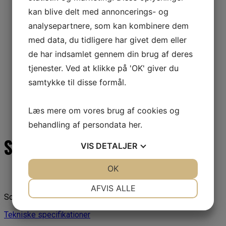
kan blive delt med annoncerings- og
analysepartnere, som kan kombinere dem
med data, du tidligere har givet dem eller
de har indsamlet gennem din brug af deres
tjenester. Ved at klikke på 'OK' giver du
samtykke til disse formål.
Læs mere om vores brug af cookies og
behandling af persondata
her
.
Scanwaste LSM V50
VIS
DETALJER
JA
NEJ
OK
JA
NEJ
NØDVENDIGE
PRÆFERENCER
AFVIS ALLE
Scanwaste LSM V50
JA
NEJ
JA
NEJ
Tekniske specifikationer
MARKETING
STATISTIK