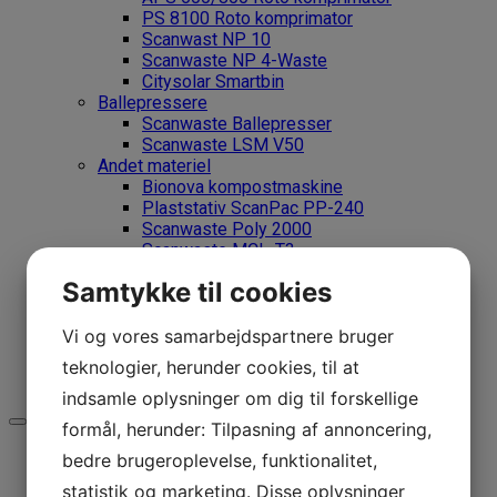
PS 8100 Roto komprimator
Scanwast NP 10
Scanwaste NP 4-Waste
Citysolar Smartbin
Ballepressere
Scanwaste Ballepresser
Scanwaste LSM V50
Andet materiel
Bionova kompostmaskine
Plaststativ ScanPac PP-240
Scanwaste Poly 2000
Scanwaste MCL-T3
Scanwaste VL expo
Samtykke til cookies
Scanwaste LFC
Wasteshark
Service
Vi og vores samarbejdspartnere bruger
Leasing
teknologier, herunder cookies, til at
Kontakt
indsamle oplysninger om dig til forskellige
formål, herunder: Tilpasning af annoncering,
bedre brugeroplevelse, funktionalitet,
statistik og marketing. Disse oplysninger