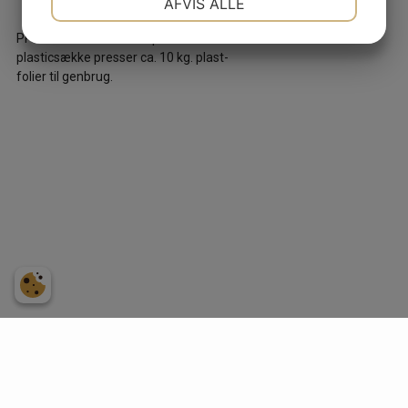
AFVIS ALLE
JA
NEJ
JA
NEJ
PP-240 med tilhørende perforerede
plasticsække presser ca. 10 kg. plast-
MARKETING
STATISTIK
folier til genbrug.
Scanwaste Danmark ApS
Skinderskovvej 10
,
2730 Herlev
Tlf.: