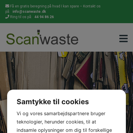
Hop
Få en gratis beregning på hvad I kan spare – Kontakt os
til
på:
info@scanwaste.dk
indholdet
Ring til os på:
44 94 86 26
Samtykke til cookies
Vi og vores samarbejdspartnere bruger
teknologier, herunder cookies, til at
indsamle oplysninger om dig til forskellige