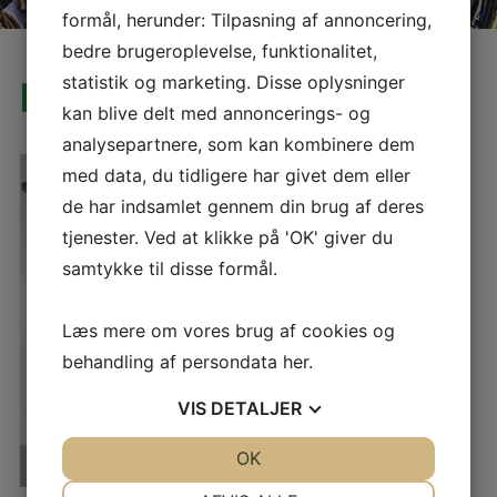
formål, herunder: Tilpasning af annoncering,
bedre brugeroplevelse, funktionalitet,
PLASTSTATIV SCANPAC PP-240
statistik og marketing. Disse oplysninger
kan blive delt med annoncerings- og
analysepartnere, som kan kombinere dem
med data, du tidligere har givet dem eller
de har indsamlet gennem din brug af deres
tjenester. Ved at klikke på 'OK' giver du
samtykke til disse formål.
Læs mere om vores brug af cookies og
behandling af persondata
her
.
VIS
DETALJER
JA
NEJ
OK
JA
NEJ
NØDVENDIGE
PRÆFERENCER