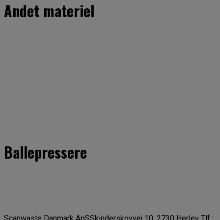
Andet materiel
Ballepressere
Scanwaste Danmark ApS
Skinderskovvej 10
,
2730 Herlev
Tlf.: