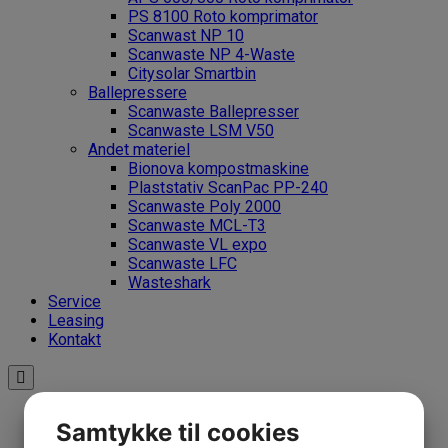
PS 8100 Roto komprimator
Scanwast NP 10
Scanwaste NP 4-Waste
Citysolar Smartbin
Ballepressere
Scanwaste Ballepresser
Scanwaste LSM V50
Andet materiel
Bionova kompostmaskine
Plaststativ ScanPac PP-240
Scanwaste Poly 2000
Scanwaste MCL-T3
Scanwaste VL expo
Scanwaste LFC
Wasteshark
Service
Leasing
Kontakt
Samtykke til cookies