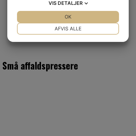
VIS
DETALJER
JA
NEJ
OK
JA
NEJ
NØDVENDIGE
PRÆFERENCER
AFVIS ALLE
JA
NEJ
JA
NEJ
MARKETING
STATISTIK
Små affaldspressere