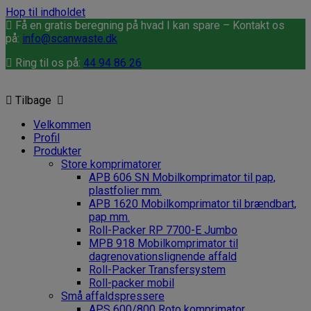
Hop til indholdet
Få en gratis beregning på hvad I kan spare – Kontakt os
på:
info@scanwaste.dk
Ring til os på:
44 94 86 26
Tilbage
Velkommen
Profil
Produkter
Store komprimatorer
APB 606 SN Mobilkomprimator til pap,
plastfolier mm.
APB 1620 Mobilkomprimator til brændbart,
pap mm.
Roll-Packer RP 7700-E Jumbo
MPB 918 Mobilkomprimator til
dagrenovationslignende affald
Roll-Packer Transfersystem
Roll-packer mobil
Små affaldspressere
APS 600/800 Roto komprimator